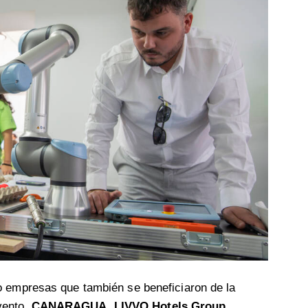
o empresas que también se beneficiaron de la
vento.
CANARAGUA
,
LIVVO
Hotels
Group
,